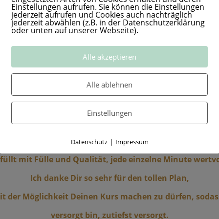
Einstellungen aufrufen. Sie können die Einstellungen
jederzeit aufrufen und Cookies auch nachträglich
jederzeit abwählen (z.B. in der Datenschutzerklärung
Hier kommt ein aktuelles Feedback einer Teilnehmerin:
oder unten auf unserer Webseite).
Ich danke Dir so sehr für Deine Hilfe.
Alle akzeptieren
Ich fühle mich sehr aufgehoben und
Alle ablehnen
weiß mal wieder zutiefst, wie richtig alles ist.
Es fühlt sich so groß an,
Einstellungen
dass es mir manchmal sogar etwas Angst macht.
Die Stunden bei Dir sind wirklich noch eine Steigerung,
|
Datenschutz
Impressum
füllt mit Fülle und Qualität, jede einzelne Minute wertvo
Ich danke Dir so sehr für den tollen Plan,
 der Möglichkeit Deinen Kurs machen zu dürfen, sodass 
versorgt bin, zutiefst versorgt.