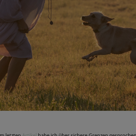
m letzten
Artikel
habe ich über sichere Grenzen gesprochen