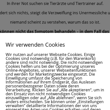
In ihrer Not suchen sie Tierärzte und Tiertrainer auf.
dert sich nichts, steigt die Verzweiflung ins Unermessliche 
niemand scheint zu verstehen, warum das so ist.
können nicht das Symptom behandeln – in dem Fall das 
verändern, müssen die frühen Verletzungen der betroffenen
Wir verwenden Cookies
Genau darauf habe ich mich spezialisiert und mein
Wir nutzen auf unserer Webseite Cookies. Einige
Cookies sind notwendig (z.B. für den Warenkorb)
DREAMTEAM-Intensiv-Programm
andere sind nicht notwendig. Die nicht-notwendigen
Cookies helfen uns bei der Optimierung unseres
entwickelt.
Online-Angebotes, unserer Webseitenfunktionen
und werden für Marketingzwecke eingesetzt. Die
Einwilligung umfasst die Speicherung von
Meine Teilnehmer lernen,
Informationen auf Ihrem Endgerät, das Auslesen
personenbezogener Daten sowie deren
– sich selbst wieder wahrzunehmen,
Verarbeitung. Klicken Sie auf „Alle akzeptieren“, um in
den Einsatz von nicht notwendigen Cookies
– ihre eigenen Grenzen zu erkennen und zu wahren und
einzuwilligen oder auf „Alle ablehnen“, wenn Sie sich
anders entscheiden. Sie können unter „Einstellungen
verwalten“ detaillierte Informationen der von uns
– die Beziehung zu sich selbst und ihrem Tier zu heilen.
eingesetzten Arten von Cookies erhalten und deren