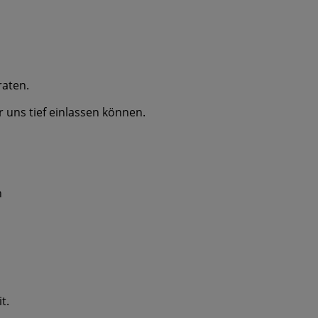
raten.
ir uns tief einlassen können.
n
t.