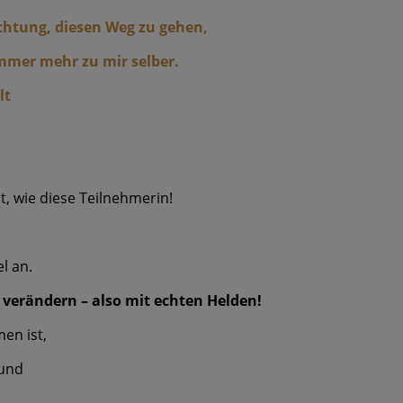
chtung, diesen Weg zu gehen,
mmer mehr zu mir selber.
lt
, wie diese Teilnehmerin!
l an.
u verändern – also mit echten Helden!
men ist,
 und