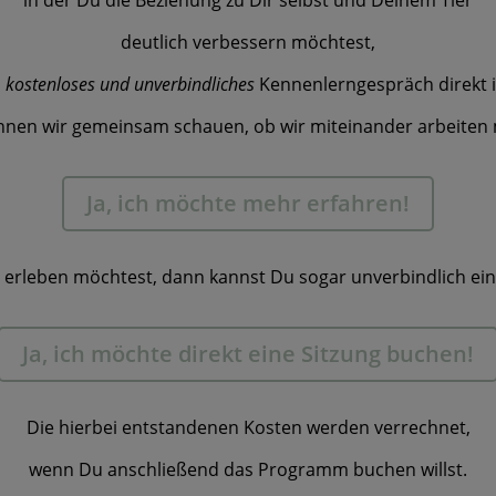
in der Du die Beziehung zu Dir selbst und Deinem Tier
deutlich verbessern möchtest,
n
kostenloses und unverbindliches
Kennenlerngespräch direkt 
nen wir gemeinsam schauen, ob wir miteinander arbeiten
Ja, ich möchte mehr erfahren!
 erleben möchtest, dann kannst Du sogar unverbindlich ei
Ja, ich möchte direkt eine Sitzung buchen!
Die hierbei entstandenen Kosten werden verrechnet,
wenn Du anschließend das Programm buchen willst.