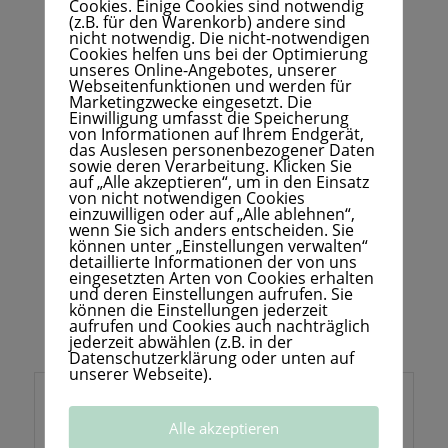
Cookies. Einige Cookies sind notwendig
(z.B. für den Warenkorb) andere sind
nicht notwendig. Die nicht-notwendigen
Cookies helfen uns bei der Optimierung
Nach Eintragung zum Webinar
unseres Online-Angebotes, unserer
erhältst du den Zugang zum
Webseitenfunktionen und werden für
Marketingzwecke eingesetzt. Die
Zoom einen Tag vor dem
Einwilligung umfasst die Speicherung
von Informationen auf Ihrem Endgerät,
nächsten Community-Call.
das Auslesen personenbezogener Daten
sowie deren Verarbeitung. Klicken Sie
Der Zoom-Call wird zur internen
auf „Alle akzeptieren“, um in den Einsatz
von nicht notwendigen Cookies
Auswertung aufgezeichnet, aber
einzuwilligen oder auf „Alle ablehnen“,
wenn Sie sich anders entscheiden. Sie
nicht versendet.
können unter „Einstellungen verwalten“
Der Community-Call ersetzt keinen
detaillierte Informationen der von uns
eingesetzten Arten von Cookies erhalten
Besuch beim Arzt, Heilpraktiker oder
und deren Einstellungen aufrufen. Sie
können die Einstellungen jederzeit
Psychotherapeuten.
aufrufen und Cookies auch nachträglich
jederzeit abwählen (z.B. in der
Datenschutzerklärung oder unten auf
unserer Webseite).
Systemische Tier-
Alle akzeptieren