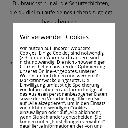
Du brauchst nur all die Schutzschichten,
die du dir im Laufe deines Lebens zugelegt
hast, abzulegen
und findest zu deinem Kern zurück.
Wir verwenden Cookies
Dort bist du mit allem verbunden!
Wir nutzen auf unserer Webseite
Cookies. Einige Cookies sind notwendig
Mach es dir zu Hause gemütlich,
(z.B. für den Warenkorb) andere sind
nicht notwendig. Die nicht-notwendigen
setz dich zu uns und geh den Weg mit uns
Cookies helfen uns bei der Optimierung
unseres Online-Angebotes, unserer
gemeinsam,
Webseitenfunktionen und werden für
Marketingzwecke eingesetzt. Die
um dein Leben in die Richtung auszurichten,
Einwilligung umfasst die Speicherung
von Informationen auf Ihrem Endgerät,
die für dich stimmig ist.
das Auslesen personenbezogener Daten
sowie deren Verarbeitung. Klicken Sie
auf „Alle akzeptieren“, um in den Einsatz
von nicht notwendigen Cookies
einzuwilligen oder auf „Alle ablehnen“,
wenn Sie sich anders entscheiden. Sie
können unter „Einstellungen verwalten“
detaillierte Informationen der von uns