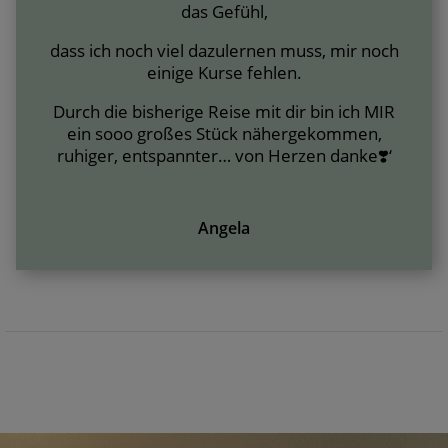
das Gefühl,
dass ich noch viel dazulernen muss, mir noch
einige Kurse fehlen.
Durch die bisherige Reise mit dir bin ich MIR
ein sooo großes Stück nähergekommen,
ruhiger, entspannter… von Herzen danke❣️‘
Angela