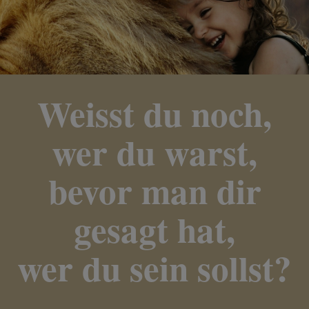
Weisst du noch,
wer du warst,
bevor man dir
gesagt hat,
wer du sein sollst?