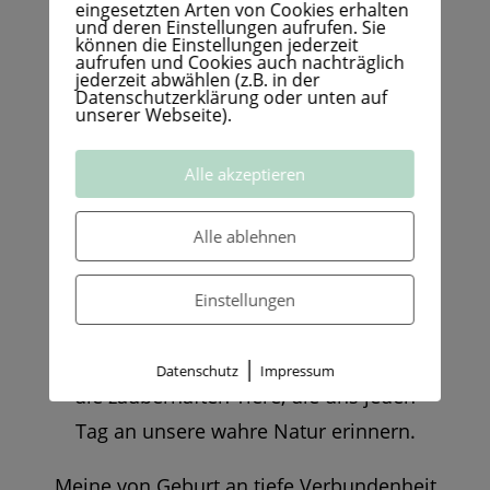
Deine
eingesetzten Arten von Cookies erhalten
und deren Einstellungen aufrufen. Sie
können die Einstellungen jederzeit
Seelenweg-
aufrufen und Cookies auch nachträglich
jederzeit abwählen (z.B. in der
Datenschutzerklärung oder unten auf
unserer Webseite).
Begleiterin
Alle akzeptieren
Ich bin Birgit Panjari Rusche-Hecker – am
Alle ablehnen
liebsten Jari.
Einstellungen
Meiner Mission folge ich als Soulworkerin,
Flügelbüglerin und Botschafterin für all
|
Datenschutz
Impressum
die zauberhaften Tiere, die uns jeden
Tag an unsere wahre Natur erinnern.
Meine von Geburt an tiefe Verbundenheit