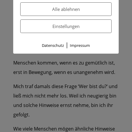
So bedrohlich die aktuelle Lage auch sein mag,
Alle ablehnen
sie birgt die Chance auf einen globalen
Neustart.
Einstellungen
NICHTS anderes hätte den Reset-Button
|
Datenschutz
Impressum
weltweit drücken können.
Menschen kommen, wenn es zu gemütlich ist,
erst in Bewegung, wenn es unangenehm wird.
Mich traf damals diese Frage ‘Wer bist du?‘ und
ließ mich nicht mehr los. Weil ich neugierig bin
und solche Hinweise ernst nehme, bin ich ihr
gefolgt.
Wie viele Menschen mögen ähnliche Hinweise