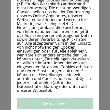
(z.B. für den Warenkorb) andere sind
Würden wir es doch noch schaffen?
nicht notwendig. Die nicht-notwendigen
Cookies helfen uns bei der Optimierung
unseres Online-Angebotes, unserer
Wachen die Menschen doch noch auf?
Webseitenfunktionen und werden für
Marketingzwecke eingesetzt. Die
Einwilligung umfasst die Speicherung
Werden Tiere eine Chance auf ein Leben in
von Informationen auf Ihrem Endgerät,
das Auslesen personenbezogener Daten
Frieden haben?
sowie deren Verarbeitung. Klicken Sie
auf „Alle akzeptieren“, um in den Einsatz
von nicht notwendigen Cookies
Werden die Menschen ihr Glück, das sie lange
einzuwilligen oder auf „Alle ablehnen“,
wenn Sie sich anders entscheiden. Sie
Jahre als selbstverständlich hingenommen
können unter „Einstellungen verwalten“
detaillierte Informationen der von uns
haben, wieder zu schätzen wissen?
eingesetzten Arten von Cookies erhalten
und deren Einstellungen aufrufen. Sie
können die Einstellungen jederzeit
Verschieben sich vielleicht die Prioritäten
aufrufen und Cookies auch nachträglich
jederzeit abwählen (z.B. in der
wieder so, wie es natürlich wäre?
Datenschutzerklärung oder unten auf
unserer Webseite).
Werden wir einander wieder sehen, anstatt
aneinander vorbei zu leben?
Alle akzeptieren