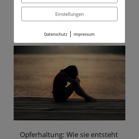
Wie schützt du Hunde, Katzen und andere
Haustiere bei Hitze? Erfahre, wie du Hitzestress
Einstellungen
erkennst und deine Tiere sicher durch heiße
Sommertage begleitest.
|
mehr lesen
Datenschutz
Impressum
Opferhaltung: Wie sie entsteht