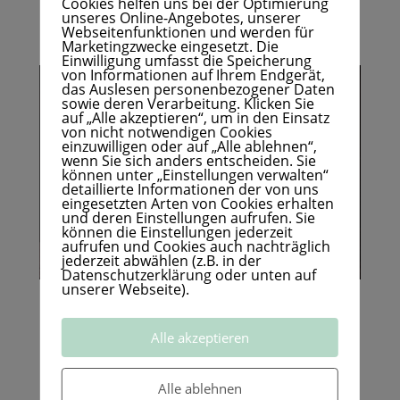
Cookies helfen uns bei der Optimierung
plötzlich so anders fühlst
unseres Online-Angebotes, unserer
Webseitenfunktionen und werden für
mehr lesen
Marketingzwecke eingesetzt. Die
Einwilligung umfasst die Speicherung
von Informationen auf Ihrem Endgerät,
das Auslesen personenbezogener Daten
sowie deren Verarbeitung. Klicken Sie
auf „Alle akzeptieren“, um in den Einsatz
von nicht notwendigen Cookies
einzuwilligen oder auf „Alle ablehnen“,
wenn Sie sich anders entscheiden. Sie
können unter „Einstellungen verwalten“
detaillierte Informationen der von uns
eingesetzten Arten von Cookies erhalten
und deren Einstellungen aufrufen. Sie
können die Einstellungen jederzeit
aufrufen und Cookies auch nachträglich
jederzeit abwählen (z.B. in der
Datenschutzerklärung oder unten auf
unserer Webseite).
Wie kommst du mit deinem
Alle akzeptieren
Tier sicher durch die
Hitzewelle? 🥵😅
Alle ablehnen