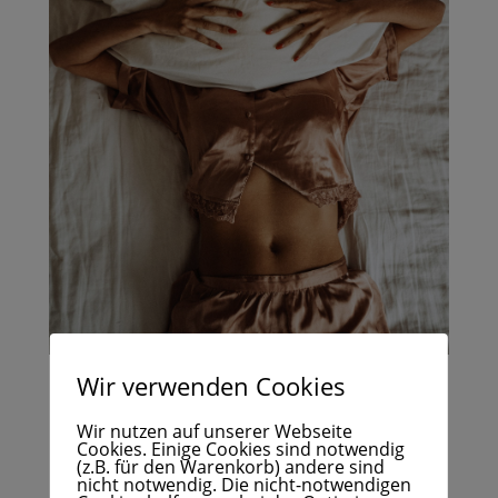
Wir verwenden Cookies
Was ich gerne früher gewusst
Wir nutzen auf unserer Webseite
hätte… ❤️
Cookies. Einige Cookies sind notwendig
(z.B. für den Warenkorb) andere sind
Hormonchaos verstehen: Warum Du Dich
nicht notwendig. Die nicht-notwendigen