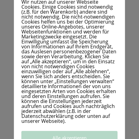
Wir nutzen auf unserer Webseite
verändern,
Cookies. Einige Cookies sind notwendig
(z.B. für den Warenkorb) andere sind
Du wirst Dich verbunden fühlen und
nicht notwendig. Die nicht-notwendigen
Cookies helfen uns bei der Optimierung
auch Deine Beziehungen bekommen
unseres Online-Angebotes, unserer
Webseitenfunktionen und werden für
eine ganz andere Qualität von Nähe
Marketingzwecke eingesetzt. Die
Einwilligung umfasst die Speicherung
und Tiefe.
von Informationen auf Ihrem Endgerät,
das Auslesen personenbezogener Daten
sowie deren Verarbeitung. Klicken Sie
Wenn Du Dir auf diesem Weg Support
auf „Alle akzeptieren“, um in den Einsatz
von nicht notwendigen Cookies
wünschst,
einzuwilligen oder auf „Alle ablehnen“,
wenn Sie sich anders entscheiden. Sie
dann melde Dich gerne und wir können
können unter „Einstellungen verwalten“
detaillierte Informationen der von uns
schauen,
eingesetzten Arten von Cookies erhalten
und deren Einstellungen aufrufen. Sie
was für Dich ein stimmiger Weg sein
können die Einstellungen jederzeit
aufrufen und Cookies auch nachträglich
könnte.
jederzeit abwählen (z.B. in der
Datenschutzerklärung oder unten auf
unserer Webseite).
Hier kannst Du direkt online einen
Termin buchen und
Alle akzeptieren