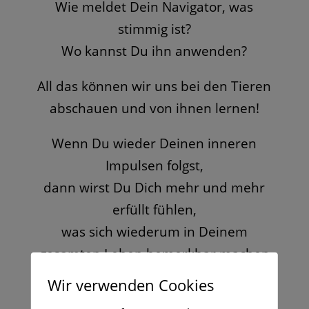
Wie meldet Dein Navigator, was
stimmig ist?
Wo kannst Du ihn anwenden?
All das können wir uns bei den Tieren
abschauen und von ihnen lernen!
Wenn Du wieder Deinen inneren
Impulsen folgst,
dann wirst Du Dich mehr und mehr
erfüllt fühlen,
was sich wiederum in Deinem
gesamten Leben bemerkbar machen
wird.
Wir verwenden Cookies
Dein Lebensgefühl wird sich völlig