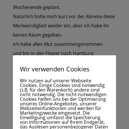
Wochenende geplant.
Natürlich holte mich kurz vor der Abreise diese
Merkwürdigkeit wieder ein, aber ich habe ihr
keinen Raum gegeben.
Ich habe allen Mut zusammengenommen
und bin in den Flieger nach Hamburg
gestiegen.
Wir verwenden Cookies
Dies war dieser ERSTE Schritt, der das alte
Wir nutzen auf unserer Webseite
Muster durchbrochen hat.
Cookies. Einige Cookies sind notwendig
(z.B. für den Warenkorb) andere sind
Für immer!
nicht notwendig. Die nicht-notwendigen
Cookies helfen uns bei der Optimierung
Ich habe dem Muster nicht länger erlaubt, mich
unseres Online-Angebotes, unserer
Webseitenfunktionen und werden für
zu kontrollieren,
Marketingzwecke eingesetzt. Die
Einwilligung umfasst die Speicherung
sondern nach Wegen gesucht,
von Informationen auf Ihrem Endgerät,
das Auslesen personenbezogener Daten
die meine Angst nicht in schwindelerregende