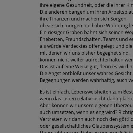
ihre eigene Gesundheit, oder die ihrer Ki
Die anderen bangen um ihren Arbeitsplatz,
ihre Finanzen und machen sich Sorgen,
ob sie sich morgen noch ihre Wohnung le
Ein riesiger Graben bahnt sich seinen We
Ehebetten, Freundschaften, Teams und es
als würde Verdecktes offengelegt und di
mit denen wir uns bisher begegnet sind,
können nicht weiter aufrechterhalten we
Das ist auf eine Weise gut, denn es wird n
Die Angst entblößt unser wahres Gesicht.
Begegnungen werden wahrhaftig, auch we
Es ist einfach, Lebensweisheiten zum Bes
wenn das Leben relativ seicht dahinplätsc
Aber können wir unsere eigenen Überze
auch umsetzen, wenn es eng wird? Richti
Vertrauen wir dann auch noch den göttli
oder gesellschaftliches Glaubenssystem e
Übersteht unsere Liebe zu unseren Näch