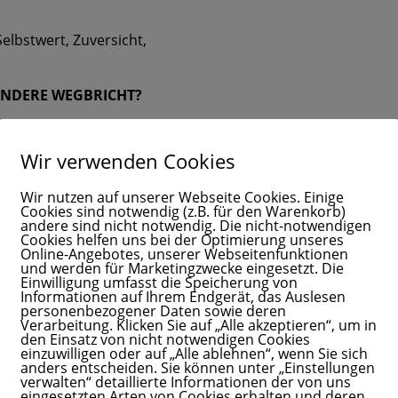
?
elbstwert, Zuversicht,
ANDERE WEGBRICHT?
 bleiben wollen,
rfen uns fragen:
Wir verwenden Cookies
Wir nutzen auf unserer Webseite Cookies. Einige
ür Dich!
Cookies sind notwendig (z.B. für den Warenkorb)
andere sind nicht notwendig. Die nicht-notwendigen
Cookies helfen uns bei der Optimierung unseres
Online-Angebotes, unserer Webseitenfunktionen
und werden für Marketingzwecke eingesetzt. Die
on zu.
Einwilligung umfasst die Speicherung von
Informationen auf Ihrem Endgerät, das Auslesen
personenbezogener Daten sowie deren
Verarbeitung. Klicken Sie auf „Alle akzeptieren“, um in
den Einsatz von nicht notwendigen Cookies
einzuwilligen oder auf „Alle ablehnen“, wenn Sie sich
anders entscheiden. Sie können unter „Einstellungen
verwalten“ detaillierte Informationen der von uns
ier rauskomme!‘
eingesetzten Arten von Cookies erhalten und deren