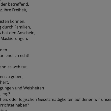
nder betreffend.
 ihre Freiheit,
isten können.
g durch Familien,
 hat den Anschein,
e Maskierungen,
rden.
un endlich echt!
nn es weh tut.
ten zu geben,
hert.
ugungen und Weisheiten
g eng?
chen, oder logischen Gesetzmäßigkeiten auf denen wir unser
rrichtet haben?
sten