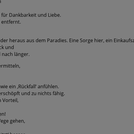
n
für Dankbarkeit und Liebe.
 entfernt.
er heraus aus dem Paradies. Eine Sorge hier, ein Einkaufsze
ck und
 nach länger.
rmitteln,
wie ein ‚Rückfall‘ anfühlen.
erschöpft und zu nichts fähig.
 Vorteil,
en!
Wege gehen,