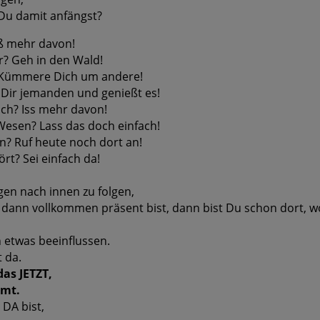
 Du damit anfängst?
eß mehr davon!
r? Geh in den Wald!
? Kümmere Dich um andere!
Dir jemanden und genießt es!
ich? Iss mehr davon!
Wesen? Lass das doch einfach!
? Ruf heute noch dort an!
t? Sei einfach da!
gen nach innen zu folgen,
d dann vollkommen präsent bist, dann bist Du schon dort, w
 etwas beeinflussen.
 da.
as JETZT,
mmt.
 DA bist,