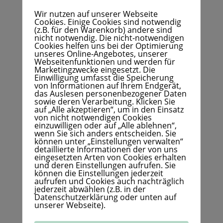
auch nicht mit Johanniskraut.
Wir nutzen auf unserer Webseite
Cookies. Einige Cookies sind notwendig
(z.B. für den Warenkorb) andere sind
Mein Zustand hat sich verbessert, seit ich
nicht notwendig. Die nicht-notwendigen
Cookies helfen uns bei der Optimierung
unseres Online-Angebotes, unserer
1. eine 10.000 Lux Tageslichtlampe auf den
Webseitenfunktionen und werden für
Marketingzwecke eingesetzt. Die
Schreibtisch direkt neben meinem Computer
Einwilligung umfasst die Speicherung
von Informationen auf Ihrem Endgerät,
gestellt habe.
das Auslesen personenbezogener Daten
sowie deren Verarbeitung. Klicken Sie
2. von
September
bis
April
(wirklich)
auf „Alle akzeptieren“, um in den Einsatz
von nicht notwendigen Cookies
hochdosiert Vitamin D einnehme. Deinen
einzuwilligen oder auf „Alle ablehnen“,
wenn Sie sich anders entscheiden. Sie
Vitamin-D-Spiegel
kannst Du ermitteln und
können unter „Einstellungen verwalten“
detaillierte Informationen der von uns
nach einigen Wochen der Einnahme erneut
eingesetzten Arten von Cookies erhalten
und deren Einstellungen aufrufen. Sie
überprüfen lassen (Arzt, Heilpraktiker oder
können die Einstellungen jederzeit
aufrufen und Cookies auch nachträglich
Selbsttest für zu Hause).
jederzeit abwählen (z.B. in der
Datenschutzerklärung oder unten auf
unserer Webseite).
3.
2-3
mal im Monat auf die Sonnenbank