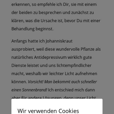
erkennen, so empfehle ich Dir, sie mit einem
der beiden zu besprechen und zunächst zu
klären, was die Ursache ist, bevor Du mit einer
Behandlung beginnst.
Anfangs hatte ich Johanniskraut
ausprobiert,
weil diese wundervolle Pflanze als
natürliches Antidepressivum
wirklich gute
Dienste leistet und uns lichtempfindlicher
macht,
weshalb wir leichter Licht aufnehmen
können.
Vorsicht! Man bekommt auch schneller
einen Sonnenbrand!
Ich entschied mich dann
aber für andere Lösungen,
denn unser Licht
reicht im Winter einfach nicht aus –
für mich
Wir verwenden Cookies