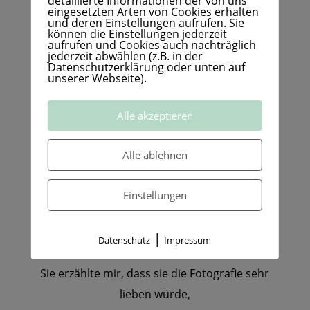
detaillierte Informationen der von uns
eingesetzten Arten von Cookies erhalten
und deren Einstellungen aufrufen. Sie
können die Einstellungen jederzeit
aufrufen und Cookies auch nachträglich
jederzeit abwählen (z.B. in der
Datenschutzerklärung oder unten auf
unserer Webseite).
Alle akzeptieren
Die Enthüllung des Begriffs „Seelenportrait“
Alle ablehnen
Am Abend saßen wir gemütlich in einem
hutzeligen
Einstellungen
Fachwerkhäuschen beim Abendessen und ich
fragte Verena,
|
Datenschutz
Impressum
was sie außer ihrem Sohn am meisten liebt.
Sie erzählte mir, dass sie die Fotografie sehr
lieben würde,