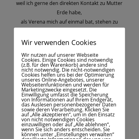
weil ich gerne den direkten Kontakt zu Mutter
Erde habe,
als Verena mich auf einmal bat, stehen zu
bleiben,
meine Augen zu schließen und tief in meinen
Wir verwenden Cookies
Bauch zu atmen.
Wir nutzen auf unserer Webseite
Ich spürte in diesem Moment die tiefe
Cookies. Einige Cookies sind notwendig
(z.B. für den Warenkorb) andere sind
Verbindung mit der Erde so,
nicht notwendig. Die nicht-notwendigen
Cookies helfen uns bei der Optimierung
als würden Wurzeln aus meinen Füßen in sie
unseres Online-Angebotes, unserer
Webseitenfunktionen und werden für
hineinwachsen.
Marketingzwecke eingesetzt. Die
Einwilligung umfasst die Speicherung
Dabei ist dieses Foto entstanden.
von Informationen auf Ihrem Endgerät,
das Auslesen personenbezogener Daten
sowie deren Verarbeitung. Klicken Sie
auf „Alle akzeptieren“, um in den Einsatz
von nicht notwendigen Cookies
einzuwilligen oder auf „Alle ablehnen“,
wenn Sie sich anders entscheiden. Sie
können unter „Einstellungen verwalten“