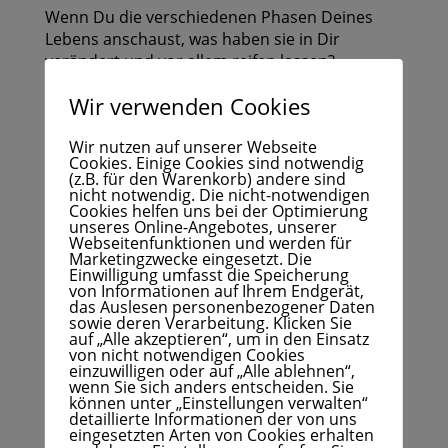
Wenn Du die verschiedenen Phasen Deines
Lebens anschaust, was haben sie in Dir
verändert und vor allem reifen lassen?
Wer bist Du nach all diesen bestandenen
Wir verwenden Cookies
Prüfungen heute?
Wir nutzen auf unserer Webseite
Wie hast Du Deinen Mut mobilisieren und
Cookies. Einige Cookies sind notwendig
(z.B. für den Warenkorb) andere sind
Deine Angst vor dem Unbekannten
nicht notwendig. Die nicht-notwendigen
überwinden können?
Cookies helfen uns bei der Optimierung
unseres Online-Angebotes, unserer
Vergiss nie:
Webseitenfunktionen und werden für
Marketingzwecke eingesetzt. Die
Einwilligung umfasst die Speicherung
Du hast es bis hierher geschafft und bist mit
von Informationen auf Ihrem Endgerät,
allem ausgestattet, das Du für die Reise in
das Auslesen personenbezogener Daten
diesem Erdenleben brauchst!
sowie deren Verarbeitung. Klicken Sie
auf „Alle akzeptieren“, um in den Einsatz
von nicht notwendigen Cookies
Durch diese Vision habe ich gelernt, durch eine
einzuwilligen oder auf „Alle ablehnen“,
herausfordernde Situation auf das Licht
wenn Sie sich anders entscheiden. Sie
können unter „Einstellungen verwalten“
dahinter
zu schauen und während der Reise
detaillierte Informationen der von uns
durch den ‚Tunnel‘ das Schöne zu fokussieren.
eingesetzten Arten von Cookies erhalten