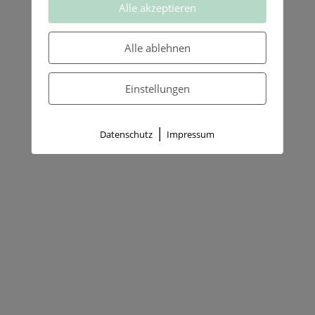
Alle akzeptieren
Alle ablehnen
Einstellungen
|
Datenschutz
Impressum
Warum erzählen wir Kränkungen und
Ungerechtigkeiten immer wieder? Erfahre, wie
Opferhaltung entsteht, welche Bedürfnisse
dahinterstecken und wie Du zu einer
stärkenden Haltung findest.