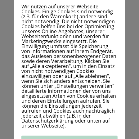
Wir nutzen auf unserer Webseite
Cookies. Einige Cookies sind notwendig
(z.B. für den Warenkorb) andere sind
nicht notwendig. Die nicht-notwendigen
Cookies helfen uns bei der Optimierung
unseres Online-Angebotes, unserer
Webseitenfunktionen und werden für
Marketingzwecke eingesetzt. Die
Einwilligung umfasst die Speicherung
von Informationen auf Ihrem Endgerät,
das Auslesen personenbezogener Daten
sowie deren Verarbeitung. Klicken Sie
auf „Alle akzeptieren“, um in den Einsatz
von nicht notwendigen Cookies
einzuwilligen oder auf „Alle ablehnen“,
wenn Sie sich anders entscheiden. Sie
können unter „Einstellungen verwalten“
detaillierte Informationen der von uns
Wie schützt du Hunde, Katzen und andere
eingesetzten Arten von Cookies erhalten
Haustiere bei Hitze? Erfahre, wie du Hitzestress
und deren Einstellungen aufrufen. Sie
können die Einstellungen jederzeit
erkennst und deine Tiere sicher durch heiße
aufrufen und Cookies auch nachträglich
Sommertage begleitest.
jederzeit abwählen (z.B. in der
Datenschutzerklärung oder unten auf
unserer Webseite).