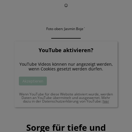
☺️
Foto oben: Jasmin Boje´
YouTube aktivieren?
YouTube Videos können nur angezeigt werden,
wenn Cookies gesetzt werden dürfen.
Akzeptieren
Wenn YouTube für diese Website aktiviert wurde, werden
Daten an YouTube übermittelt und ausgewertet. Mehr
dazu in der Datenschutzerklärung von YouTube:
hier
Sorge für tiefe und