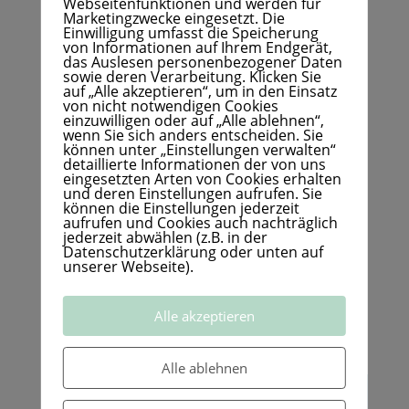
Webseitenfunktionen und werden für
Alles Liebe
Marketingzwecke eingesetzt. Die
Einwilligung umfasst die Speicherung
Birgit & die Seelenhunde
von Informationen auf Ihrem Endgerät,
das Auslesen personenbezogener Daten
sowie deren Verarbeitung. Klicken Sie
auf „Alle akzeptieren“, um in den Einsatz
von nicht notwendigen Cookies
einzuwilligen oder auf „Alle ablehnen“,
wenn Sie sich anders entscheiden. Sie
Wenn du Tiere besser verstehen und dich
können unter „Einstellungen verwalten“
detaillierte Informationen der von uns
in sie einfühlen möchtest,
eingesetzten Arten von Cookies erhalten
und deren Einstellungen aufrufen. Sie
können die Einstellungen jederzeit
dann empfehle ich dir mein
aufrufen und Cookies auch nachträglich
jederzeit abwählen (z.B. in der
Buch
FÜHLENDE WESEN
.
Datenschutzerklärung oder unten auf
unserer Webseite).
Du kannst es hier bestellen:
Alle akzeptieren
Buch bestellen
Alle ablehnen