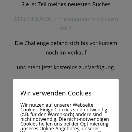
Sie ist Teil meines neuesten Buches
‚SEELENHUNDE – Therapeuten mit dickem
Fell?‘
.
Die Challenge befand sich bis vor kurzem
noch im Verkauf
und steht jetzt kostenlos zur Verfügung.
Du kannst dich hierfür auf meiner
Webseite eintragen:
Wir verwenden Cookies
Wir nutzen auf unserer Webseite
DREAMTEAM-Challenge
Cookies. Einige Cookies sind notwendig
(z.B. für den Warenkorb) andere sind
nicht notwendig. Die nicht-notwendigen
Cookies helfen uns bei der Optimierung
unseres Online-Angebotes, unserer