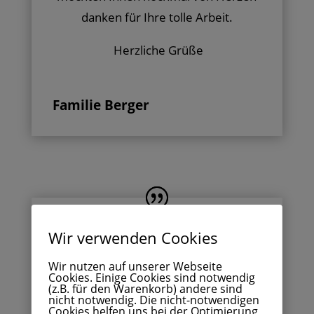
danken für Ihre tolle Arbeit.
Herzliche Grüße
Familie Berger
Wir verwenden Cookies
Unsere Hündin Milli war sehr krank.
Mir ging es sehr schlecht in dieser
Wir nutzen auf unserer Webseite
Cookies. Einige Cookies sind notwendig
Zeit, weil sie so leiden musste.
(z.B. für den Warenkorb) andere sind
nicht notwendig. Die nicht-notwendigen
Unser Ziel war es, ihr so schnell wie
Cookies helfen uns bei der Optimierung