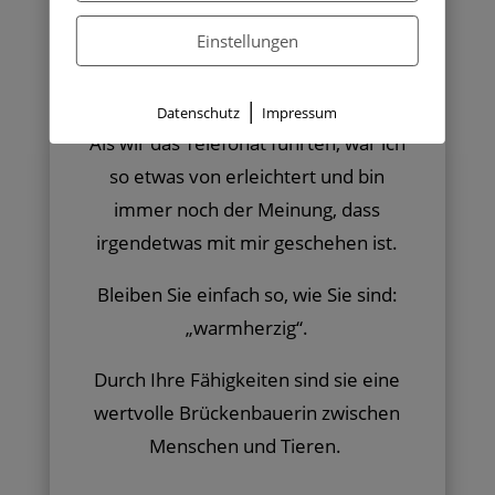
die Menschen.
Einstellungen
Meine innere Ruhe kehrt wieder
zurück.
|
Datenschutz
Impressum
Als wir das Telefonat führten, war ich
so etwas von erleichtert und bin
immer noch der Meinung, dass
irgendetwas mit mir geschehen ist.
Bleiben Sie einfach so, wie Sie sind:
„warmherzig“.
Durch Ihre Fähigkeiten sind sie eine
wertvolle Brückenbauerin zwischen
Menschen und Tieren.