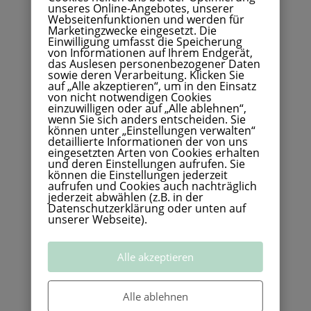
unseres Online-Angebotes, unserer
möglich zu helfen, egal was auf uns
Webseitenfunktionen und werden für
Marketingzwecke eingesetzt. Die
zukommen mag.
Einwilligung umfasst die Speicherung
von Informationen auf Ihrem Endgerät,
das Auslesen personenbezogener Daten
Wenn man jemanden hat, der einem
sowie deren Verarbeitung. Klicken Sie
auf „Alle akzeptieren“, um in den Einsatz
zur Seite steht schafft man vieles.
von nicht notwendigen Cookies
einzuwilligen oder auf „Alle ablehnen“,
wenn Sie sich anders entscheiden. Sie
Durch unser Gespräch wusste ich, wie
können unter „Einstellungen verwalten“
detaillierte Informationen der von uns
der Weg weitergehen muss.
eingesetzten Arten von Cookies erhalten
und deren Einstellungen aufrufen. Sie
können die Einstellungen jederzeit
Was ich nicht mehr gebraucht habe,
aufrufen und Cookies auch nachträglich
jederzeit abwählen (z.B. in der
waren Ratschläge von Ärzten!
Datenschutzerklärung oder unten auf
unserer Webseite).
Ich erhielt durch Sie Bestätigung, dass
ich mehr sehe, erkenne und deuten
Alle akzeptieren
kann als andere. Ich beobachte nun
noch mehr die Tiere, den Wald und
Alle ablehnen