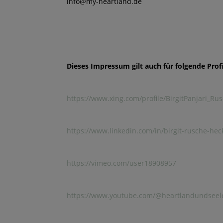
info@my-heartland.de
Dieses Impressum gilt auch für folgende Profi
https://www.xing.com/profile/BirgitPanjari_Ru
https://www.linkedin.com/in/birgit-rusche-he
https://vimeo.com/user18908957
https://www.youtube.com/@heartlandundsee