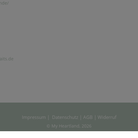
nde/
aits.de
Impressum
|
Datenschutz
|
AGB
|
Widerruf
© My Heartland, 2026