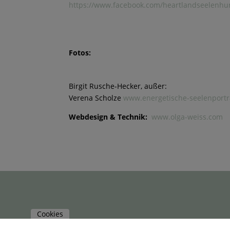
https://www.facebook.com/heartlandseelenhu
Fotos:
Birgit Rusche-Hecker, außer:
Verena Scholze
www.energetische-seelenportr
Webdesign & Technik:
www.olga-weiss.com
Cookies