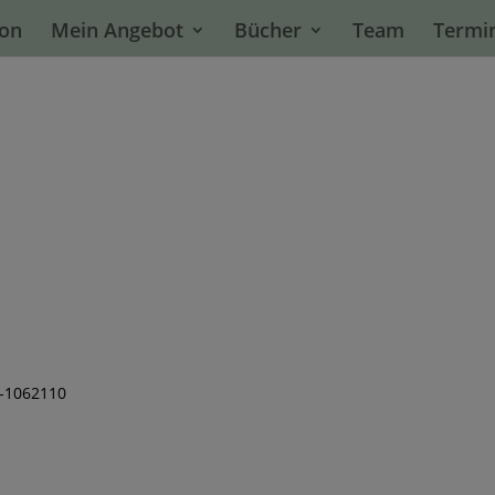
ion
Mein Angebot
Bücher
Team
Termi
2-1062110