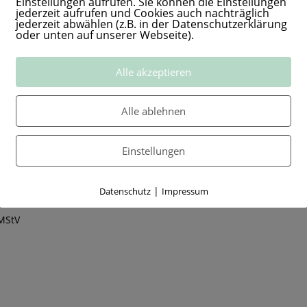
Einstellungen aufrufen. Sie können die Einstellungen
jederzeit aufrufen und Cookies auch nachträglich
apie) in Heilpraktikergesetz (HPG) vom 17.02.1939, Berufsordnung f
jederzeit abwählen (z.B. in der Datenschutzerklärung
oder unten auf unserer Webseite).
n finden Sie unter
510939.html
Alle akzeptieren
Alle ablehnen
Einstellungen
|
Datenschutz
Impressum
 MStV