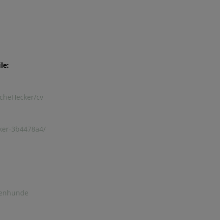
le:
scheHecker/cv
cker-3b4478a4/
lenhunde