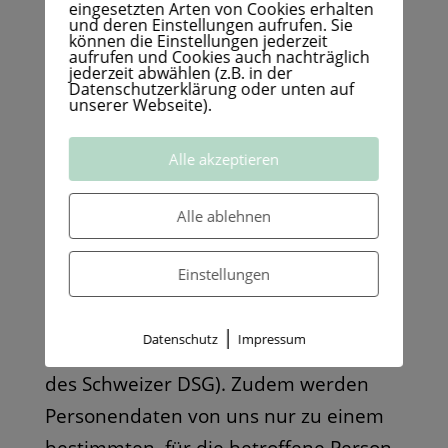
bearbeiten wir Ihre Daten auf
eingesetzten Arten von Cookies erhalten
und deren Einstellungen aufrufen. Sie
Grundlage des Bundesgesetzes über
können die Einstellungen jederzeit
aufrufen und Cookies auch nachträglich
den Datenschutz (kurz „Schweizer
jederzeit abwählen (z.B. in der
Datenschutzerklärung oder unten auf
DSG“). Anders als beispielsweise die
unserer Webseite).
DSGVO sieht das Schweizer DSG
grundsätzlich nicht vor, dass eine
Alle akzeptieren
Rechtsgrundlage für die Bearbeitung
Alle ablehnen
der Personendaten genannt werden
muss und die Bearbeitung von
Einstellungen
Personendaten nach Treu und Glauben
durchgeführt wird, rechtmäßig und
|
Datenschutz
Impressum
verhältnismäßig ist (Art. 6 Abs. 1 und 2
des Schweizer DSG). Zudem werden
Personendaten von uns nur zu einem