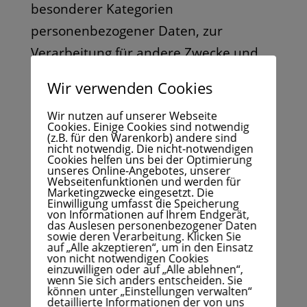
besonderer Kategorien
personenbezogener Daten, zur
Verarbeitung für andere Zwecke und
zur Übermittlung sowie
Wir verwenden Cookies
automatisierten Entscheidungsfindung
Wir nutzen auf unserer Webseite
im Einzelfall einschließlich Profiling.
Cookies. Einige Cookies sind notwendig
(z.B. für den Warenkorb) andere sind
Ferner können
nicht notwendig. Die nicht-notwendigen
Cookies helfen uns bei der Optimierung
Landesdatenschutzgesetze der
unseres Online-Angebotes, unserer
Webseitenfunktionen und werden für
einzelnen Bundesländer zur
Marketingzwecke eingesetzt. Die
Einwilligung umfasst die Speicherung
Anwendung gelangen.
von Informationen auf Ihrem Endgerät,
das Auslesen personenbezogener Daten
sowie deren Verarbeitung. Klicken Sie
Maßgebliche Rechtsgrundlagen nach
auf „Alle akzeptieren“, um in den Einsatz
von nicht notwendigen Cookies
dem Schweizer Datenschutzgesetz:
einzuwilligen oder auf „Alle ablehnen“,
wenn Sie sich anders entscheiden. Sie
Wenn Sie sich in der Schweiz befinden,
können unter „Einstellungen verwalten“
detaillierte Informationen der von uns